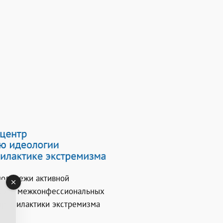
молодежи активной
ных и межконфессиональных
 профилактики экстремизма