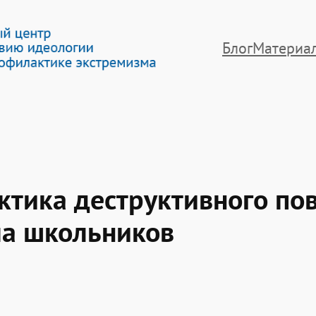
Блог
Материа
тика деструктивного пов
ма школьников