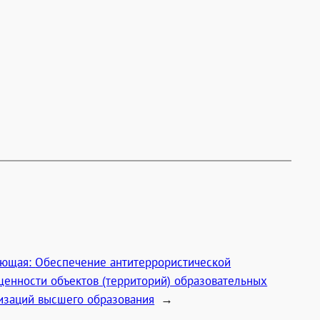
ующая:
Обеспечение антитеррористической
енности объектов (территорий) образовательных
изаций высшего образования
→