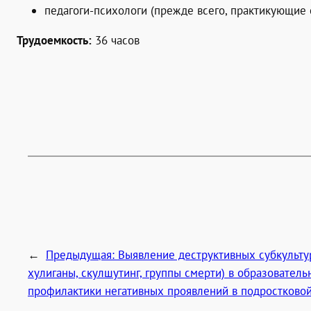
педагоги-психологи (прежде всего, практикующие 
Трудоемкость:
36 часов
←
Предыдущая:
Выявление деструктивных субкульту
хулиганы, скулшутинг, группы смерти) в образовател
профилактики негативных проявлений в подростково