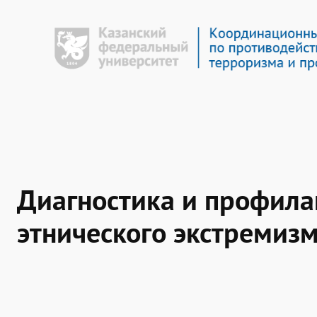
Перейти
к
содержимому
Диагностика и профилак
этнического экстремиз