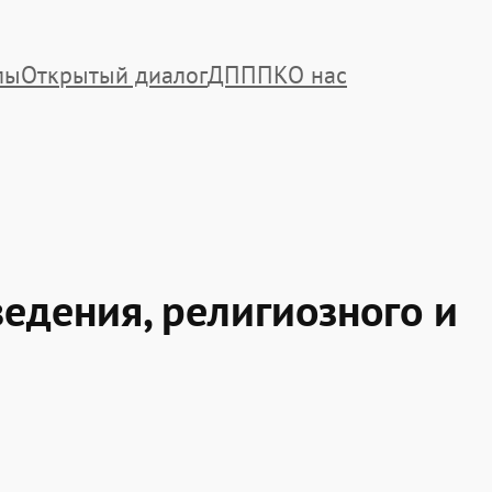
лы
Открытый диалог
ДПППК
О нас
едения, религиозного и