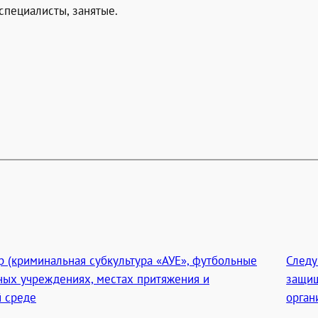
специалисты, занятые.
р (криминальная субкультура «АУЕ», футбольные
След
ьных учреждениях, местах притяжения и
защищ
й среде
орган